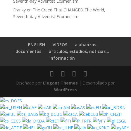
Seventh-day Adventist Ecumenism
Franky
en
The Creed That CHANGED The World,
Seventh-day Adventist Ecumenism
ENGLISH
VIDEOS
alabanzas
documentos
artículos, estudios, noticias…
información
Diseñado por
Elegant Themes
| Desarrollado por
WordPress
ES
EN
AF
AR
AM
AS
EU
BN
BE
BS
BG
CA
CEB
ZH
CS
DA
ET
FI
FR
FY
GL
DE
EL
GU
HE
JA
KO
ARY