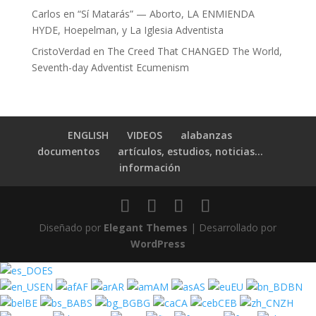
Carlos
en
“Sí Matarás” — Aborto, LA ENMIENDA
HYDE, Hoepelman, y La Iglesia Adventista
CristoVerdad
en
The Creed That CHANGED The World,
Seventh-day Adventist Ecumenism
ENGLISH
VIDEOS
alabanzas
documentos
artículos, estudios, noticias…
información
Diseñado por
Elegant Themes
| Desarrollado por
WordPress
ES
EN
AF
AR
AM
AS
EU
BN
BE
BS
BG
CA
CEB
ZH