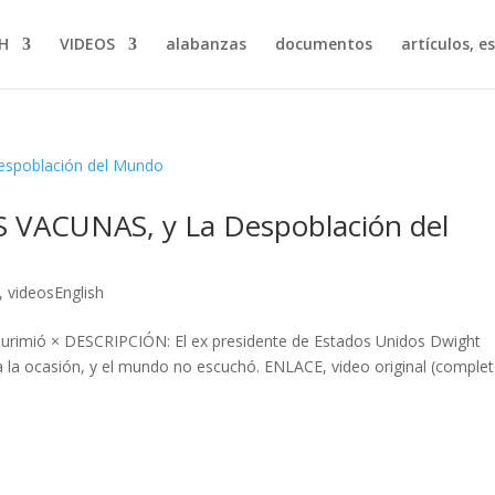
H
VIDEOS
alabanzas
documentos
artículos, e
AS VACUNAS, y La Despoblación del
,
videosEnglish
urimió × DESCRIPCIÓN: El ex presidente de Estados Unidos Dwight
 a la ocasión, y el mundo no escuchó. ENLACE, video original (comple