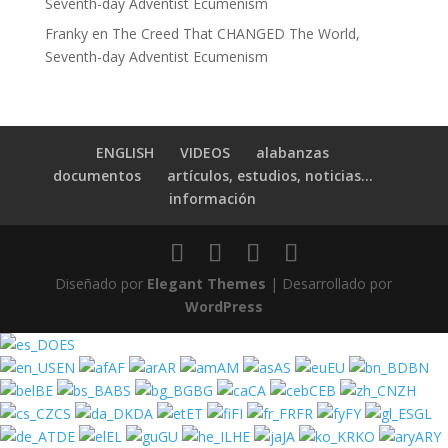
Seventh-day Adventist Ecumenism
Franky
en
The Creed That CHANGED The World,
Seventh-day Adventist Ecumenism
ENGLISH
VIDEOS
alabanzas
documentos
artículos, estudios, noticias…
información
Diseñado por
Elegant Themes
| Desarrollado por
WordPress
ES
EN
AF
AR
AM
AS
EU
BN
BE
BS
BG
CA
CEB
ZH
CS
DA
ET
FI
FR
FY
GL
DE
EL
GU
HE
JA
KO
ARY