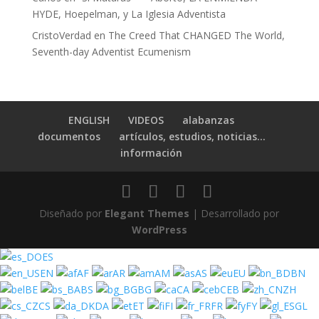
HYDE, Hoepelman, y La Iglesia Adventista
CristoVerdad
en
The Creed That CHANGED The World,
Seventh-day Adventist Ecumenism
ENGLISH
VIDEOS
alabanzas
documentos
artículos, estudios, noticias…
información
Diseñado por
Elegant Themes
| Desarrollado por
WordPress
ES
EN
AF
AR
AM
AS
EU
BN
BE
BS
BG
CA
CEB
ZH
CS
DA
ET
FI
FR
FY
GL