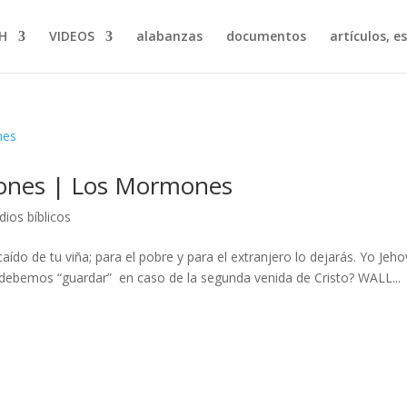
H
VIDEOS
alabanzas
documentos
artículos, e
lones | Los Mormones
dios bíblicos
caído de tu viña; para el pobre y para el extranjero lo dejarás. Yo Jeh
debemos “guardar” en caso de la segunda venida de Cristo? WALL...