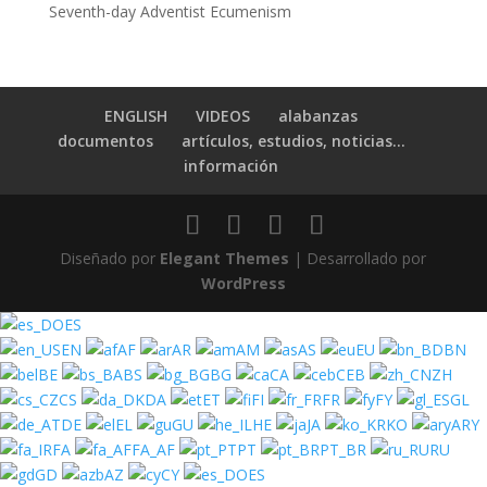
Seventh-day Adventist Ecumenism
ENGLISH
VIDEOS
alabanzas
documentos
artículos, estudios, noticias…
información
Diseñado por
Elegant Themes
| Desarrollado por
WordPress
ES
EN
AF
AR
AM
AS
EU
BN
BE
BS
BG
CA
CEB
ZH
CS
DA
ET
FI
FR
FY
GL
DE
EL
GU
HE
JA
KO
ARY
FA
FA_AF
PT
PT_BR
RU
GD
AZ
CY
ES