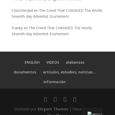
CristoVerdad
en
The Creed That CHANGED The World,
Seventh-day Adventist Ecumenism
Franky
en
The Creed That CHANGED The World,
Seventh-day Adventist Ecumenism
ENGLISH
VIDEOS
alabanzas
documentos
artículos, estudios, noticias…
información
Diseñado por
Elegant Themes
| Desarrollado por
ES