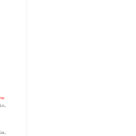
no
io,
úa,