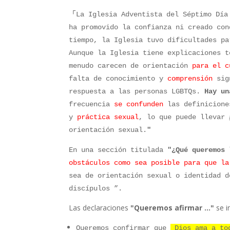
「
La Iglesia Adventista del Séptimo Día
ha promovido la confianza ni creado con
tiempo, la Iglesia tuvo dificultades pa
Aunque la Iglesia tiene explicaciones t
menudo carecen de orientación
para
el 
falta de conocimiento y
comprensión
sign
respuesta a las personas LGBTQs.
Hay un
frecuencia
se confunden
las definicione
y
práctica sexual
, lo que puede llevar
orientación sexual.
"
En una sección titulada
"¿Qué queremos 
obstáculos como sea posible para que l
sea de orientación sexual o identidad d
discípulos ”.
Las declaraciones
"Queremos afirmar …"
se 
Queremos confirmar que
Dios ama a t