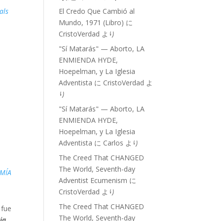
als
El Credo Que Cambió al
Mundo, 1971 (Libro)
に
CristoVerdad
より
"Sí Matarás" — Aborto, LA
ENMIENDA HYDE,
Hoepelman, y La Iglesia
Adventista
に
CristoVerdad
よ
り
"Sí Matarás" — Aborto, LA
ENMIENDA HYDE,
Hoepelman, y La Iglesia
Adventista
に
Carlos
より
The Creed That CHANGED
The World, Seventh-day
MÍA
Adventist Ecumenism
に
CristoVerdad
より
The Creed That CHANGED
 fue
The World, Seventh-day
ria