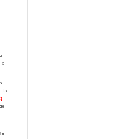
a
 o
n
 la
Q
de
la