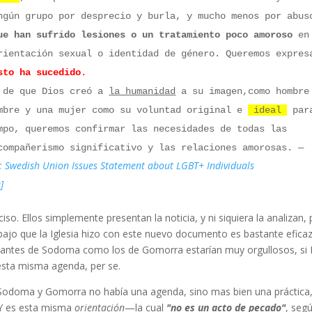
ngún grupo por desprecio y burla, y mucho menos por abus
ue han sufrido lesiones o un tratamiento poco amoroso
en
rientación sexual o identidad de género. Queremos expres
sto ha sucedido
.
a de que
Dios creó a
la humanidad
a su imagen,como hombre
mbre y una mujer como su voluntad original e
ideal
par
mpo, queremos confirmar las necesidades de todas las
compañerismo significativo y las relaciones amorosas.
—
: Swedish Union Issues Statement about LGBT+ Individuals
]
so. Ellos simplemente presentan la noticia, y ni siquiera la analizan,
bajo que la Iglesia hizo con este nuevo documento es bastante efica
bitantes de Sodoma como los de Gomorra estarían muy orgullosos, si
esta misma agenda, per se.
 Sodoma y Gomorra no había una agenda, sino mas bien una práctica
 Y es esta misma
orientación
—la cual
"no es un acto de pecado"
, segú