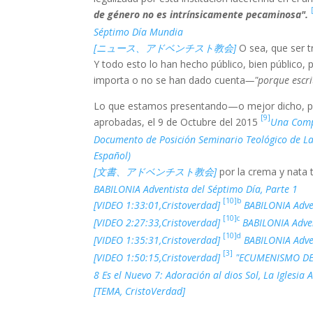
de género no es intrínsicamente pecaminosa".
Séptimo Día Mundia
[ニュース、アドベンチスト教会]
O sea, que ser 
Y todo esto lo han hecho público, bien público, 
importa o no se han dado cuenta
—"porque escri
Lo que estamos presentando—o mejor dicho, pr
[9]
aprobadas, el 9 de Octubre del 2015
Una Compr
Documento de Posición Seminario Teológico de La I
Español)
[文書、アドベンチスト教会]
por la crema y nata 
BABILONIA Adventista del Séptimo Día, Parte 1
[10]b
[VIDEO 1:33:01,Cristoverdad]
BABILONIA Adven
[10]c
[VIDEO 2:27:33,Cristoverdad]
BABILONIA Adven
[10]d
[VIDEO 1:35:31,Cristoverdad]
BABILONIA Adve
[3]
[VIDEO 1:50:15,Cristoverdad]
"ECUMENISMO D
8 Es el Nuevo 7: Adoración al dios Sol, La Iglesia 
[TEMA, CristoVerdad]