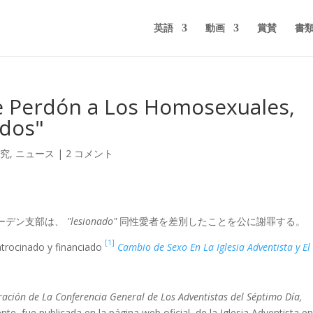
英語
動画
賞賛
書
de Perdón a Los Homosexuales,
odos"
研究
,
ニュース
|
2 コメント
ェーデン支部は、
"lesionado"
同性愛者を差別したことを公に謝罪する。
[1]
trocinado y financiado
Cambio de Sexo En La Iglesia Adventista y El
ación de La Conferencia General de Los Adventistas del Séptimo Día,
te, fue publicada en la página web oficial de la Iglesia Adventista e