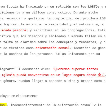
 en Suecia
ha fracasado en su relación con los LGBTQs
y 
diciones para un diálogo constructivo. Durante mucho
ra reconocer y gestionar la complejidad del problema LGB
eológicas claras sobre la sexualidad y el matrimonio, a
cuidado pastoral
y espiritual en las congregaciones. Esta
ifica que los miembros y empleados a menudo fallan en s
a falta de claridad sobre los conceptos y fenómenos
,
y c
s de términos como
orientación sexual
, identidad de géne
a la condena
de las personas LGBTQs únicamente por su
lograr?"
El documento dice:
"Queremos superar tantos
a Iglesia pueda convertirse en un lugar seguro donde
全て
e género, puedan llegar a conocer a Dios y crecer como s
incluyen en el documento:
odos
, independientemente de la orientación sexual y la