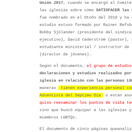
Unión 2017
, cuando se encargó al Comité
las iglesias sobre cómo
SATISFACER las 
fue nombrado en el Otoño del 2018 y ha 
estudio estuvo formado por Rainer Refsb
Bobby Sjölander (presidente del sindica
ejecutivo), David Cederström (pastor), 
estudiante ministerial / instructor de 
(director de jóvenes).
Según el documento,
el grupo de estudio
declaraciones y estudios realizados por
iglesia en relación con las personas LG
maneras
tienen experiencia personal co
Adventista del Séptimo Día
o están aso
quiso reexaminar los puntos de vista te
sino que buscó equipar a las iglesias 
miembros LGBTQs.
El documento de cinco páginas queanaliz