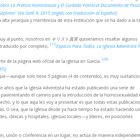
Sobre La Prática Homosexual y El Cuidado Pastoral Documento de Posi
Séptimo” Día Oct0 9, 2015 (Inglés con traducción al Español)
 alta jerarquía y membresía de esta institución que se ha dado a la t
uy al punto, nosotros en
キリスト真実
quisieramos resaltar algunos
[11]
 traducido por completo,
Espacio Para Todos, La Iglesia Adventista 
[2]b
e de la página web oficial de la Iglesia en Suecia.
HBTQ
e—aunque solo tiene 5 páginas (4 de contenido), es muy sustancio
 años que la Iglesia Adventista ha estado publicando una serie de
 pavimentando el camino para la introducción de la homosexualidad 
echo, y lo que aquí les voy a presentar es que todas estas publicacio
s. O sea, que la Iglesia desde ya hace tiempo ha estado haciendo u
es, clínicas y hospitales, iglesias locales—y líderes, en posiciones
sión, unión o conferencia en un lugar, no actúa de manera independie