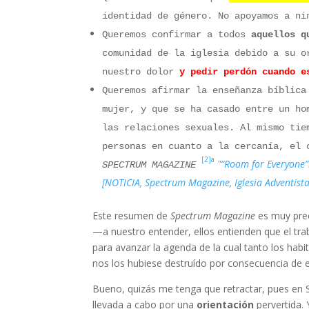
identidad de género. No apoyamos a ni
Queremos confirmar a todos
aquellos q
comunidad de la iglesia debido a su o
nuestro dolor
y pedir perdón cuando e
Queremos afirmar la enseñanza bíblic
mujer,
y que se ha casado entre un ho
las relaciones sexuales. Al mismo tie
personas en cuanto a la cercanía, el 
[2]a
"“Room for Everyone”
SPECTRUM MAGAZINE
[NOTICIA, Spectrum Magazine, Iglesia Adventista
Este resumen de
Spectrum Magazine
es muy preci
—a nuestro entender, ellos entienden que el tra
para avanzar la agenda de la cual tanto los ha
nos los hubiese destruído por consecuencia de 
Bueno, quizás me tenga que retractar, pues en
llevada a cabo por una
orientación
pervertida.