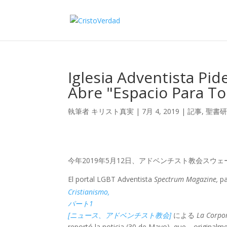
Iglesia Adventista Pi
Abre "Espacio Para T
執筆者
キリスト真実
|
7月 4, 2019
|
記事
,
聖書
今年2019年5月12日、アドベンチスト教会スウ
El portal LGBT Adventista
Spectrum Magazine,
pa
Cristianismo,
パート1
[ニュース、アドベンチスト教会]
による
La Corpor
reportó la noticia (30 de Mayo), que—originalmen