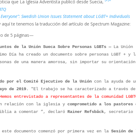
oticia que La Iglesia Adventista publicó desde Suecia,
HBTQ
 Everyone”: Swedish Union Issues Statement about LGBT+ Individuals
 aquí te tenemos la traducción del artículo de Spectrum Magazine:
to de 5 páginas—
suntos de la Unión Sueca Sobre Personas LGBTs —
La Unión
imo Día ha creado un documento sobre personas LGBT + y l
sonas de una manera amorosa, sin importar su orientación
ado por
el Comité Ejecutivo de la Unión
con la ayuda de u
ayo de 2019
. "El trabajo se ha caracterizado a través de
emos entrevistado a representantes de la comunidad LGBT
 relación con la iglesia y
comprometido a los pastores
Biblia a comentar ”, declaró
Rainer Refsbäck,
secretario
n este documento comenzó por primera vez en la
Sesión de 