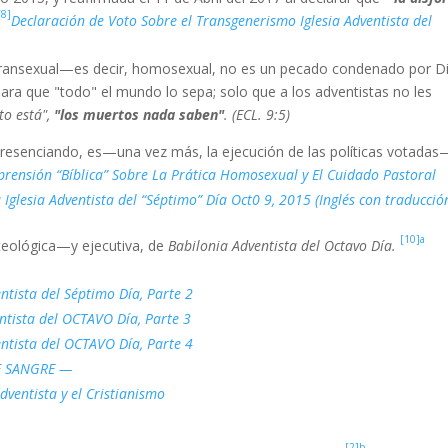
[8]
Declaración de Voto Sobre el Transgenerismo Iglesia Adventista del
transexual—es decir, homosexual, no es un pecado condenado por Di
para que "todo" el mundo lo sepa; solo que a los adventistas no les
to está",
"los muertos nada saben"
. (ECL. 9:5)
esenciando, es—una vez más, la ejecución de las políticas votadas
ensión “Bíblica” Sobre La Prática Homosexual y El Cuidado Pastoral
glesia Adventista del “Séptimo” Día Oct0 9, 2015 (Inglés con traducció
[10]a
teológica—y ejecutiva, de
Babilonia Adventista del Octavo Día.
tista del Séptimo Día, Parte 2
tista del OCTAVO Día, Parte 3
ntista del OCTAVO Día, Parte 4
E SANGRE —
Adventista y el Cristianismo
[2]b