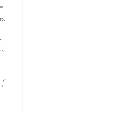
no
TQ.
u
on
ro
, ya
us