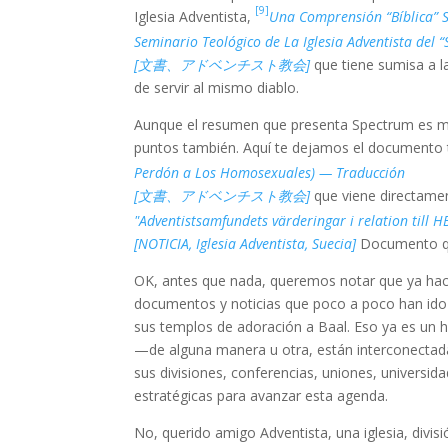
[9]
Iglesia Adventista,
Una Comprensión “Bíblica” 
Seminario Teológico de La Iglesia Adventista del “
[文書、アドベンチスト教会]
que tiene sumisa a la
de servir al mismo diablo.
Aunque el resumen que presenta Spectrum es m
puntos también. Aquí te dejamos el documento
Perdón a Los Homosexuales) — Traducción
[文書、アドベンチスト教会]
que viene directament
"Adventistsamfundets värderingar i relation till 
[NOTICIA, Iglesia Adventista, Suecia]
Documento qu
OK, antes que nada, queremos notar que ya hace
documentos y noticias que poco a poco han ido
sus templos de adoración a Baal. Eso ya es un h
—de alguna manera u otra, están interconectada
sus divisiones, conferencias, uniones, universidad
estratégicas para avanzar esta agenda.
No, querido amigo Adventista, una iglesia, divi