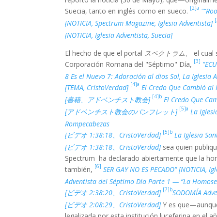
[2]a
Suecia, tanto en inglés como en sueco.
"“Ro
[NOTICIA, Spectrum Magazine, Iglesia Adventista]
[NOTICIA, Iglesia Adventista, Suecia]
El hecho de que el portal
スペクトラム、
el cual
[3]
Corporación Romana del "Séptimo" Día,
"EC
8 Es el Nuevo 7: Adoración al dios Sol, La Iglesia 
[4]a
[TEMA, CristoVerdad]
El Credo Que Cambió al M
[4]b
[書籍、アドベンチスト教会]
El Credo Que Camb
[5]a
[アドベンチスト教会のパンフレット]
La Igles
Rompecabezas
[5]b
[ビデオ 1:38:18、CristoVerdad]
La Iglesia San
[ビデオ 1:38:18、CristoVerdad]
sea quien publiqu
Spectrum ha declarado abiertamente que la ho
[6]
también,
SER GAY NO ES PECADO" [NOTICIA, Igl
Adventista del Séptimo Día Parte 1 — “La Homos
[7]b
[ビデオ 2:38:20、CristoVerdad]
SODOMÍA Adven
[ビデオ 2:08:29、CristoVerdad]
Y es que—aunque 
legalizada por esta institución luceferina en el 