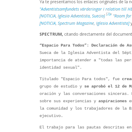
Ya te presentamos los enlaces originales de la n
"Adventistsamfundets värderingar i relation till 
[2]a
[NOTICIA, Iglesia Adventista, Suecia]
“Room for
[NOTICIA, Spectrum Magazine, Iglesia Adventista]
y
SPECTRUM,
citando directamente del documen
“Espacio Para Todos”: Declaración de A
Sueca de la Iglesia Adventista del Sépt
importancia de atender a "todas las per
identidad sexual".
Titulado "Espacio Para todos", fue
cre
grupo de estudio y
se aprobó el 12 de M
oración y las conversaciones sinceras.
H
sobre sus experiencias y
aspiraciones
en
la comunidad y los trabajadores de la 
ejecutivo
.
El trabajo para las pautas descritas e