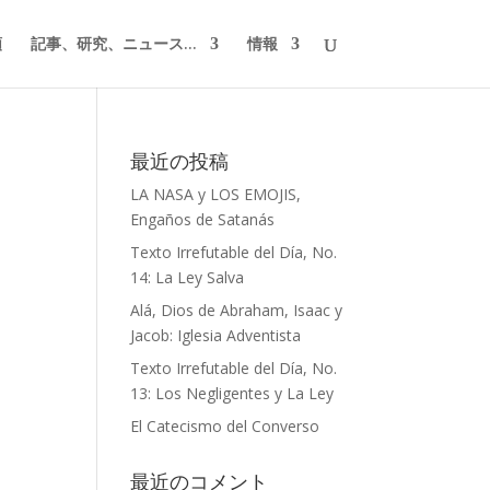
類
記事、研究、ニュース...
情報
最近の投稿
LA NASA y LOS EMOJIS,
Engaños de Satanás
Texto Irrefutable del Día, No.
14: La Ley Salva
Alá, Dios de Abraham, Isaac y
Jacob: Iglesia Adventista
Texto Irrefutable del Día, No.
13: Los Negligentes y La Ley
El Catecismo del Converso
最近のコメント
n