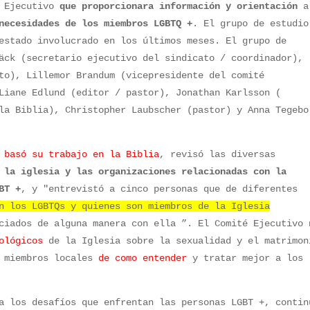
 Ejecutivo
que proporcionara información y orientación
a
necesidades de los miembros LGBTQ
+
. El grupo de estudio
estado involucrado en los últimos meses. El grupo de
äck (secretario ejecutivo del sindicato / coordinador),
to), Lillemor Brandum (vicepresidente del comité
Liane Edlund (editor / pastor), Jonathan Karlsson (
la Biblia), Christopher Laubscher (pastor) y Anna Tegebo
 basó su trabajo en la Biblia
, revisó las diversas
 la iglesia y las organizaciones relacionadas con la
BT +
, y "entrevistó a cinco personas que de diferentes
n los LGBTQs y quienes son miembros de la Iglesia
ciados de alguna manera con ella ”. El Comité Ejecutivo
ológicos
de la Iglesia sobre la sexualidad y el matrimon
y miembros locales
de como entender
y tratar mejor a los
a los desafíos que enfrentan las personas LGBT +, contin