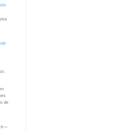
ción
area
Pide
so.
en
nes
so de
nte—