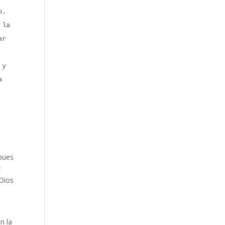
o.
 la
ar
 y
a
 pues
z
 Dios
,
n la