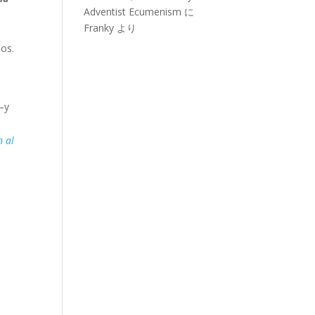
Adventist Ecumenism
に
Franky
より
os.
—y
n al