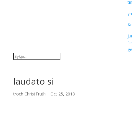
ti
yn
Ko
ju
"e
ge
laudato si
troch
ChristTruth
|
Oct 25, 2018