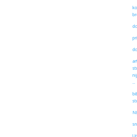
ko
br
do
pr
d
ar
st
ni
...
bi
st
NI
s
Un