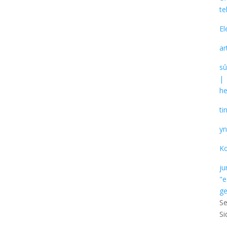
te
El
ar
s
|
he
ti
yn
Ko
ju
"e
ge
Se
Si