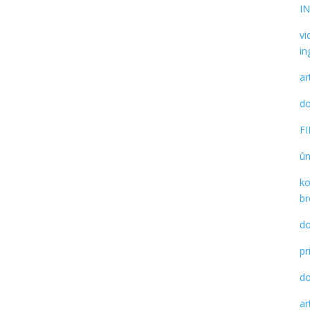
I
vi
in
ar
d
F
û
ko
br
do
pr
d
ar