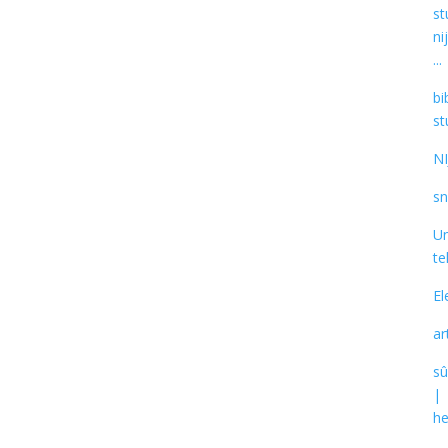
st
ni
...
bi
st
NI
s
Un
te
El
ar
s
|
he