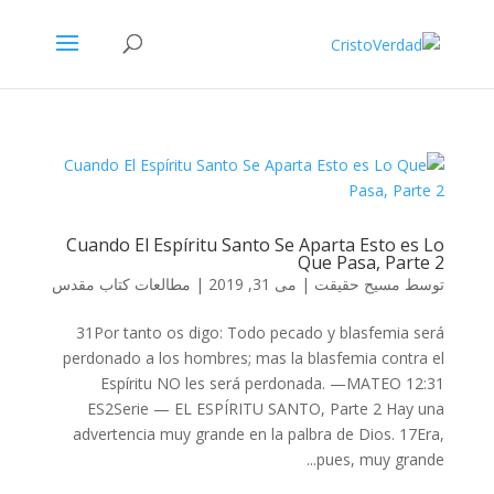
Cuando El Espíritu Santo Se Aparta Esto es Lo
Que Pasa, Parte 2
توسط
مسیح حقیقت
|
می 31, 2019
|
مطالعات کتاب مقدس
31Por tanto os digo: Todo pecado y blasfemia será
perdonado a los hombres; mas la blasfemia contra el
Espíritu NO les será perdonada. —MATEO 12:31
ES2Serie — EL ESPÍRITU SANTO, Parte 2 Hay una
advertencia muy grande en la palbra de Dios. 17Era,
pues, muy grande...