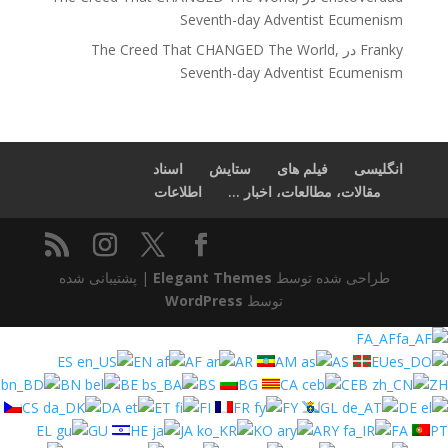
Seventh-day Adventist Ecumenism
Franky
در
The Creed That CHANGED The World,
Seventh-day Adventist Ecumenism
انگلیسی
فیلم های
ستایش
اسناد
مقالات، مطالعات، اخبار ...
اطلاعات
طراحی شده توسط
Elegant Themes
| پشتیبانی شده
توسط
WordPress
FA_AF
ES
EN
AF
AR
AM
AS
EU
BN
BE
BS
BG
CA
CEB
ZH
CS
DA
ET
FI
FR
FY
GL
DE
EL
GU
HE
JA
KO
ARY
FA
PT