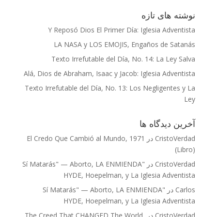
نوشته‌ های تازه
Y Reposó Dios El Primer Día: Iglesia Adventista
LA NASA y LOS EMOJIS, Engaños de Satanás
Texto Irrefutable del Día, No. 14: La Ley Salva
Alá, Dios de Abraham, Isaac y Jacob: Iglesia Adventista
Texto Irrefutable del Día, No. 13: Los Negligentes y La
Ley
آخرین دیدگاه‌ ها
CristoVerdad
در
El Credo Que Cambió al Mundo, 1971
(Libro)
CristoVerdad
در
"Sí Matarás" — Aborto, LA ENMIENDA
HYDE, Hoepelman, y La Iglesia Adventista
Carlos
در
"Sí Matarás" — Aborto, LA ENMIENDA
HYDE, Hoepelman, y La Iglesia Adventista
CristoVerdad
در
The Creed That CHANGED The World,