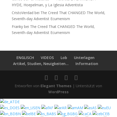
HYDE, Hoepelman, y La Iglesia Adventista
CristoVerdad
bei
The Creed That CHANGED The World,
Seventh-day Adventist Ecumenism
Franky
bei
The Creed That CHANGED The World,
Seventh-day Adventist Ecumenism
ENGLISCH
VIDEOS
Lob
Unterlagen
Artikel, Studien, Neuigkeiten...
Information
Entworfen von
Elegant Themes
| Unterstützt von
WordPress
DE
ES
EN
AF
AR
AM
AS
EU
BN
BE
BS
BG
CA
CEB