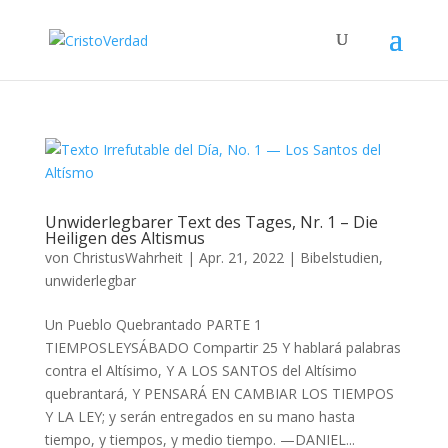
Unwiderlegbarer Text des Tages, Nr. 1 – Die
Heiligen des Altismus
von
ChristusWahrheit
|
Apr. 21, 2022
|
Bibelstudien
,
unwiderlegbar
Un Pueblo Quebrantado PARTE 1
TIEMPOSLEYSÁBADO Compartir 25 Y hablará palabras
contra el Altísimo, Y A LOS SANTOS del Altísimo
quebrantará, Y PENSARÁ EN CAMBIAR LOS TIEMPOS
Y LA LEY; y serán entregados en su mano hasta
tiempo, y tiempos, y medio tiempo. —DANIEL...