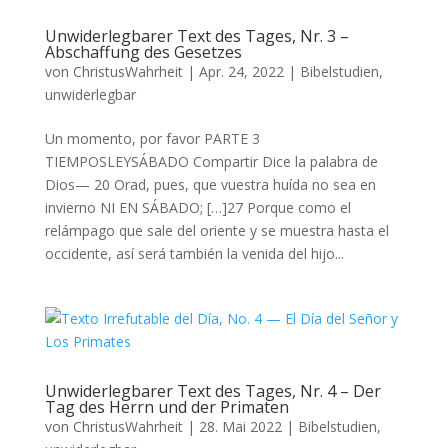
Unwiderlegbarer Text des Tages, Nr. 3 –
Abschaffung des Gesetzes
von
ChristusWahrheit
|
Apr. 24, 2022
|
Bibelstudien
,
unwiderlegbar
Un momento, por favor PARTE 3
TIEMPOSLEYSÁBADO Compartir Dice la palabra de
Dios— 20 Orad, pues, que vuestra huída no sea en
invierno NI EN SÁBADO; […]27 Porque como el
relámpago que sale del oriente y se muestra hasta el
occidente, así será también la venida del hijo...
Unwiderlegbarer Text des Tages, Nr. 4 – Der
Tag des Herrn und der Primaten
von
ChristusWahrheit
|
28. Mai 2022
|
Bibelstudien
,