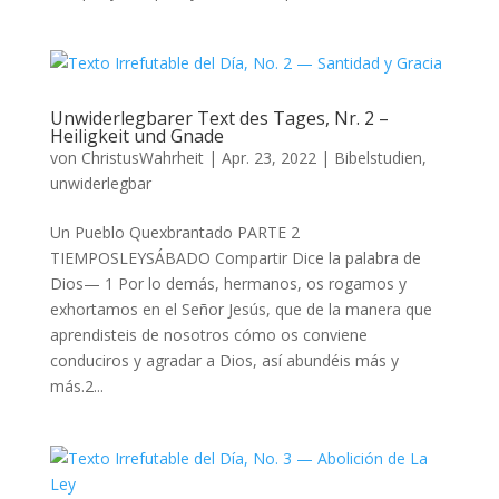
Unwiderlegbarer Text des Tages, Nr. 2 –
Heiligkeit und Gnade
von
ChristusWahrheit
|
Apr. 23, 2022
|
Bibelstudien
,
unwiderlegbar
Un Pueblo Quexbrantado PARTE 2
TIEMPOSLEYSÁBADO Compartir Dice la palabra de
Dios— 1 Por lo demás, hermanos, os rogamos y
exhortamos en el Señor Jesús, que de la manera que
aprendisteis de nosotros cómo os conviene
conduciros y agradar a Dios, así abundéis más y
más.2...