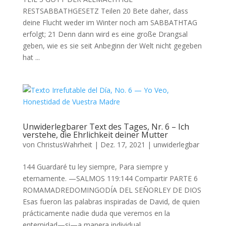
RESTSABBATHGESETZ Teilen 20 Bete daher, dass
deine Flucht weder im Winter noch am SABBATHTAG
erfolgt; 21 Denn dann wird es eine große Drangsal
geben, wie es sie seit Anbeginn der Welt nicht gegeben
hat ...
Unwiderlegbarer Text des Tages, Nr. 6 – Ich
verstehe, die Ehrlichkeit deiner Mutter
von
ChristusWahrheit
|
Dez. 17, 2021
|
unwiderlegbar
144 Guardaré tu ley siempre, Para siempre y
eternamente. —SALMOS 119:144 Compartir PARTE 6
ROMAMADREDOMINGODÍA DEL SEÑORLEY DE DIOS
Esas fueron las palabras inspiradas de David, de quien
prácticamente nadie duda que veremos en la
enternidad—si—a manera individual,...