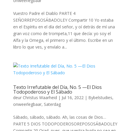
onweerlegbaar
Vuestro Padre el Diablo PARTE 4
SEÑORREPOSOSÁBADOLEY Compartir 10 Yo estaba
en el Espíritu en el día del señor, y oí detrás de mí una
gran voz como de trompeta,11 que decía: yo soy el
Alfa y la Omega, el primero y el último. Escribe en un
libro lo que ves, y envíalo a...
Texto Irrefutable del Día, No. 5 —El Dios
Todopoderoso y El Sábado
deur
Christus Waarheid
|
Jul 16, 2022
|
Bybelstudies
,
onweerlegbaar
,
Saterdag
Sábado, sábado, sábado. Ah, las cosas de Dios…
PARTE 5 DIOS TODOPODEROSOREPOSOSÁBADOLEY
Compartir 20 Orad, pues, que vuestra huida no sea en