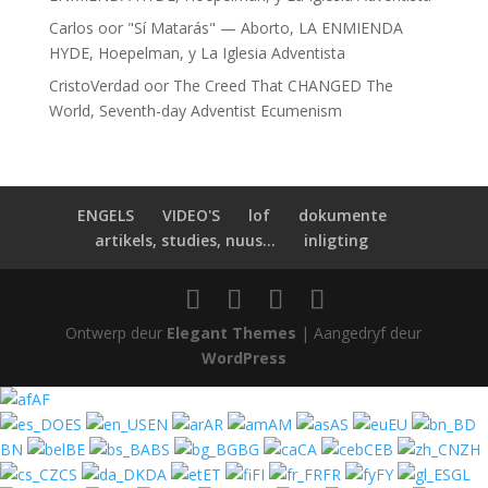
Carlos
oor
"Sí Matarás" — Aborto, LA ENMIENDA
HYDE, Hoepelman, y La Iglesia Adventista
CristoVerdad
oor
The Creed That CHANGED The
World, Seventh-day Adventist Ecumenism
ENGELS
VIDEO'S
lof
dokumente
artikels, studies, nuus...
inligting
Ontwerp deur
Elegant Themes
| Aangedryf deur
WordPress
AF
ES
EN
AR
AM
AS
EU
BN
BE
BS
BG
CA
CEB
ZH
CS
DA
ET
FI
FR
FY
GL