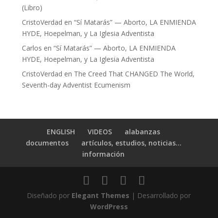
(Libro)
CristoVerdad
en
“Sí Matarás” — Aborto, LA ENMIENDA
HYDE, Hoepelman, y La Iglesia Adventista
Carlos
en
“Sí Matarás” — Aborto, LA ENMIENDA
HYDE, Hoepelman, y La Iglesia Adventista
CristoVerdad
en
The Creed That CHANGED The World,
Seventh-day Adventist Ecumenism
ENGLISH
VIDEOS
alabanzas
documentos
artículos, estudios, noticias…
información
Diseñado por
Elegant Themes
| Desarrollado por
WordPress