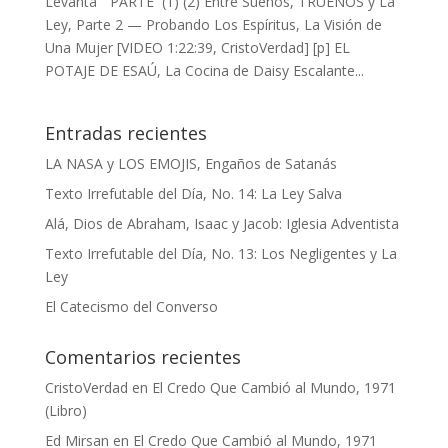
Levanta” PARTE (1) (2) Entre Sueños, TRUENOS y La
Ley, Parte 2 — Probando Los Espíritus, La Visión de
Una Mujer [VIDEO 1:22:39, CristoVerdad] [p] EL
POTAJE DE ESAÚ, La Cocina de Daisy Escalante...
Entradas recientes
LA NASA y LOS EMOJIS, Engaños de Satanás
Texto Irrefutable del Día, No. 14: La Ley Salva
Alá, Dios de Abraham, Isaac y Jacob: Iglesia Adventista
Texto Irrefutable del Día, No. 13: Los Negligentes y La
Ley
El Catecismo del Converso
Comentarios recientes
CristoVerdad
en
El Credo Que Cambió al Mundo, 1971
(Libro)
Ed Mirsan
en
El Credo Que Cambió al Mundo, 1971