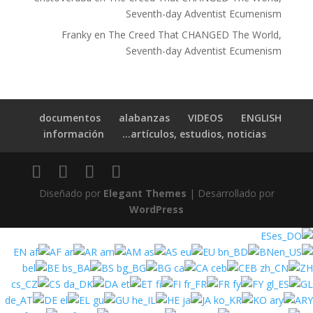
Seventh-day Adventist Ecumenism
Franky
en
The Creed That CHANGED The World,
Seventh-day Adventist Ecumenism
documentos
alabanzas
VIDEOS
ENGLISH
información
artículos, estudios, noticias…
Diseñado por
Elegant Themes
| Desarrollado por
WordPress
ES
EN
AF
AR
AM
AS
EU
BN
BE
BS
BG
CA
CEB
ZH
CS
DA
ET
FI
FR
FY
GL
DE
EL
GU
HE
JA
KO
ARY