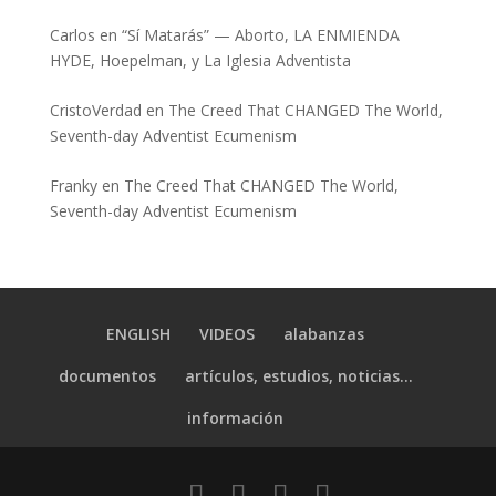
Carlos
en
“Sí Matarás” — Aborto, LA ENMIENDA
HYDE, Hoepelman, y La Iglesia Adventista
CristoVerdad
en
The Creed That CHANGED The World,
Seventh-day Adventist Ecumenism
Franky
en
The Creed That CHANGED The World,
Seventh-day Adventist Ecumenism
ENGLISH
VIDEOS
alabanzas
documentos
artículos, estudios, noticias…
información