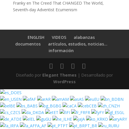
Franky
en
The Creed That CHANGED The World,
Seventh-day Adventist Ecumenism
ENGLISH
VIDEOS
alabanzas
documentos
artículos, estudios, noticias…
información
Diseñado por
Elegant Themes
| Desarrollado por
WordPress
ES
EN
AF
AR
AM
AS
EU
BN
BE
BS
BG
CA
CEB
ZH
CS
DA
ET
FI
FR
FY
GL
DE
EL
GU
HE
JA
KO
ARY
FA
FA_AF
PT
PT_BR
RU