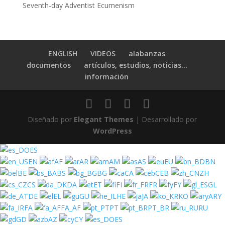
Seventh-day Adventist Ecumenism
ENGLISH
VIDEOS
alabanzas
documentos
artículos, estudios, noticias…
información
Diseñado por
Elegant Themes
| Desarrollado por
WordPress
ES
EN
AF
AR
AM
AS
EU
BN
BE
BS
BG
CA
CEB
ZH
CS
DA
ET
FI
FR
FY
GL
DE
EL
GU
HE
JA
KO
ARY
FA
FA_AF
PT
PT_BR
RU
GD
AZ
CY
ES