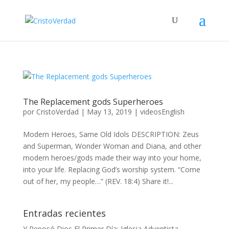
The Replacement gods Superheroes
por
CristoVerdad
|
May 13, 2019
|
videosEnglish
Modern Heroes, Same Old Idols DESCRIPTION: Zeus
and Superman, Wonder Woman and Diana, and other
modern heroes/gods made their way into your home,
into your life. Replacing God’s worship system. “Come
out of her, my people…” (REV. 18:4) Share it!...
Entradas recientes
Y Reposó Dios El Primer Día: Iglesia Adventista