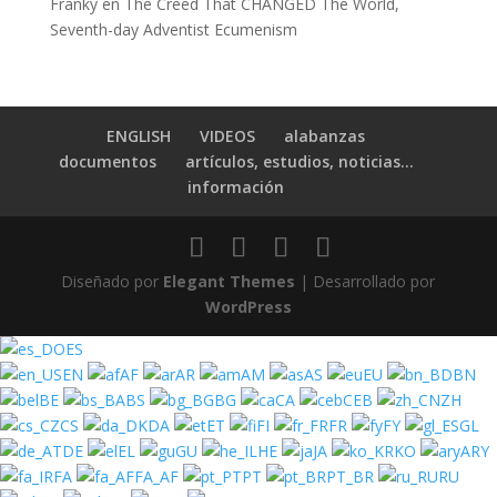
Franky
en
The Creed That CHANGED The World,
Seventh-day Adventist Ecumenism
ENGLISH
VIDEOS
alabanzas
documentos
artículos, estudios, noticias…
información
Diseñado por
Elegant Themes
| Desarrollado por
WordPress
ES
EN
AF
AR
AM
AS
EU
BN
BE
BS
BG
CA
CEB
ZH
CS
DA
ET
FI
FR
FY
GL
DE
EL
GU
HE
JA
KO
ARY
FA
FA_AF
PT
PT_BR
RU