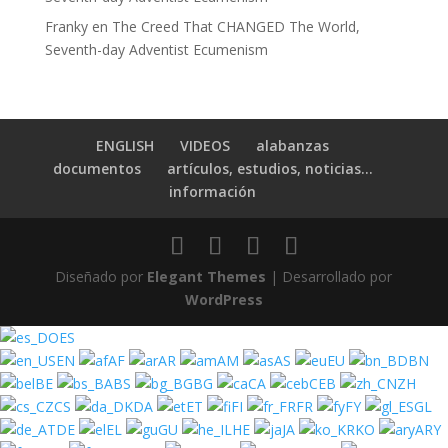
Franky
en
The Creed That CHANGED The World,
Seventh-day Adventist Ecumenism
ENGLISH
VIDEOS
alabanzas
documentos
artículos, estudios, noticias…
información
Diseñado por
Elegant Themes
| Desarrollado por
WordPress
ES
EN
AF
AR
AM
AS
EU
BN
BE
BS
BG
CA
CEB
ZH
CS
DA
ET
FI
FR
FY
GL
DE
EL
GU
HE
JA
KO
ARY