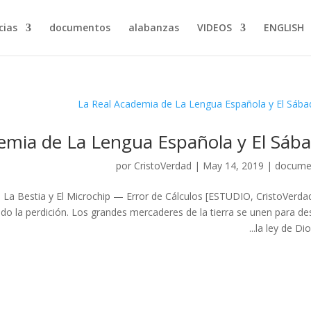
ias…
documentos
alabanzas
VIDEOS
ENGLISH
emia de La Lengua Española y El Sáb
por
CristoVerdad
|
May 14, 2019
|
docume
a Bestia y El Microchip — Error de Cálculos [ESTUDIO, CristoVerdad
 la perdición. Los grandes mercaderes de la tierra se unen para des
la ley de Dios.