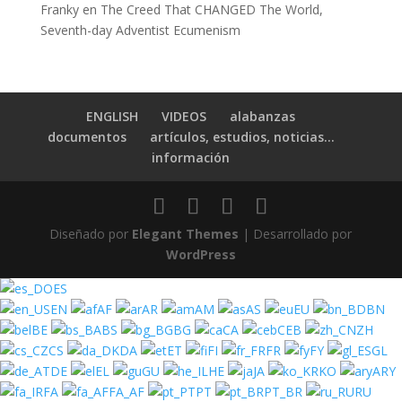
Franky
en
The Creed That CHANGED The World,
Seventh-day Adventist Ecumenism
ENGLISH
VIDEOS
alabanzas
documentos
artículos, estudios, noticias…
información
Diseñado por
Elegant Themes
| Desarrollado por
WordPress
ES
EN
AF
AR
AM
AS
EU
BN
BE
BS
BG
CA
CEB
ZH
CS
DA
ET
FI
FR
FY
GL
DE
EL
GU
HE
JA
KO
ARY
FA
FA_AF
PT
PT_BR
RU