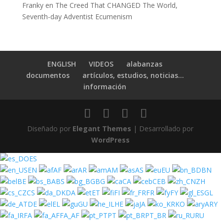
Franky
en
The Creed That CHANGED The World,
Seventh-day Adventist Ecumenism
ENGLISH
VIDEOS
alabanzas
documentos
artículos, estudios, noticias…
información
Diseñado por
Elegant Themes
| Desarrollado por
WordPress
ES
EN
AF
AR
AM
AS
EU
BN
BE
BS
BG
CA
CEB
ZH
CS
DA
ET
FI
FR
FY
GL
DE
EL
GU
HE
JA
KO
ARY
FA
FA_AF
PT
PT_BR
RU