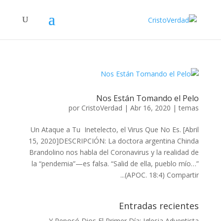
Nos Están Tomando el Pelo
por
CristoVerdad
|
Abr 16, 2020
|
temas
Un Ataque a Tu Inetelecto, el Virus Que No Es. [Abril
15, 2020]DESCRIPCIÓN: La doctora argentina Chinda
Brandolino nos habla del Coronavirus y la realidad de
la “pendemia”—es falsa. “Salid de ella, pueblo mío…”
(APOC. 18:4) Compartir...
Entradas recientes
Y Reposó Dios El Primer Día: Iglesia Adventista