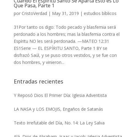
Cuando El Espíritu Santo Se Aparta Esto es Lo
Que Pasa, Parte 1
por
CristoVerdad
|
May 31, 2019
|
estudios bíblicos
31Por tanto os digo: Todo pecado y blasfemia será
perdonado a los hombres; mas la blasfemia contra el
Espíritu NO les será perdonada. —MATEO 12:31
ES1Serie — EL ESPÍRITU SANTO, Parte 1 8Y se
disfrazó Saúl, y se puso otros vestidos, y se fue con
dos hombres, y vinieron...
Entradas recientes
Y Reposó Dios El Primer Día: Iglesia Adventista
LA NASA y LOS EMOJIS, Engaños de Satanás
Texto Irrefutable del Día, No. 14: La Ley Salva
Alá, Dios de Abraham, Isaac y Jacob: Iglesia Adventista