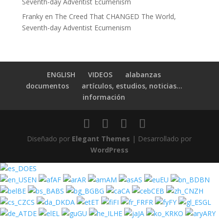
Seventh-day Adventist Ecumenism
Franky
en
The Creed That CHANGED The World,
Seventh-day Adventist Ecumenism
ENGLISH
VIDEOS
alabanzas
documentos
artículos, estudios, noticias…
información
Diseñado por
Elegant Themes
| Desarrollado por
WordPress
ES
EN
AF
AR
AM
AS
EU
BN
BE
BS
BG
CA
CEB
ZH
CS
DA
ET
FI
FR
FY
GL
DE
EL
GU
HE
JA
KO
ARY