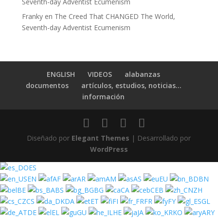
Seventh-day Adventist Ecumenism
Franky
en
The Creed That CHANGED The World,
Seventh-day Adventist Ecumenism
ENGLISH
VIDEOS
alabanzas
documentos
artículos, estudios, noticias…
información
Diseñado por
Elegant Themes
| Desarrollado por
WordPress
ES
EN
AF
AR
AM
AS
EU
BN
BE
BS
BG
CA
CEB
ZH
CS
DA
ET
FI
FR
FY
GL
DE
EL
GU
HE
JA
KO
ARY