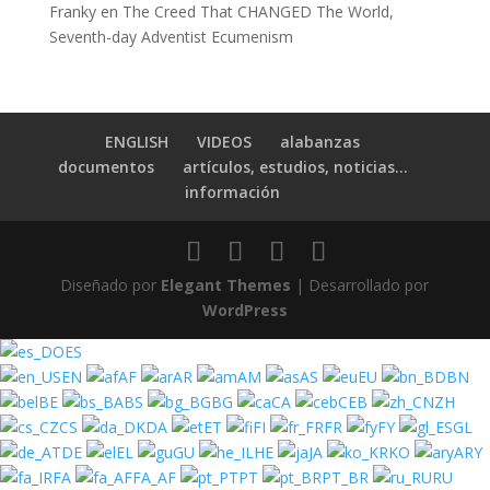
Franky
en
The Creed That CHANGED The World,
Seventh-day Adventist Ecumenism
ENGLISH
VIDEOS
alabanzas
documentos
artículos, estudios, noticias…
información
Diseñado por
Elegant Themes
| Desarrollado por
WordPress
ES
EN
AF
AR
AM
AS
EU
BN
BE
BS
BG
CA
CEB
ZH
CS
DA
ET
FI
FR
FY
GL
DE
EL
GU
HE
JA
KO
ARY
FA
FA_AF
PT
PT_BR
RU