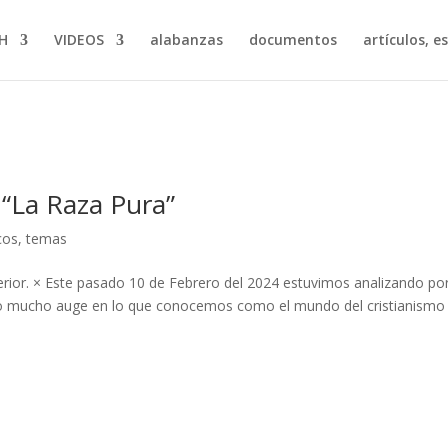
H
VIDEOS
alabanzas
documentos
artículos, e
: “La Raza Pura”
cos
,
temas
erior. × Este pasado 10 de Febrero del 2024 estuvimos analizando po
do mucho auge en lo que conocemos como el mundo del cristianismo