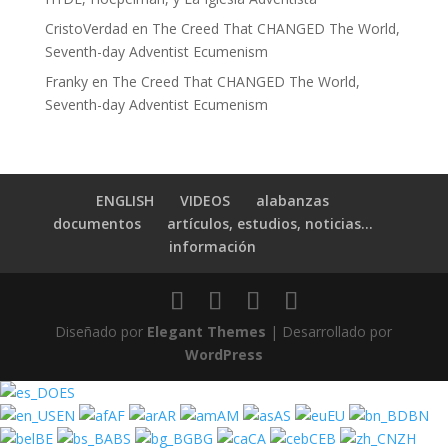
CristoVerdad
en
The Creed That CHANGED The World,
Seventh-day Adventist Ecumenism
Franky
en
The Creed That CHANGED The World,
Seventh-day Adventist Ecumenism
ENGLISH
VIDEOS
alabanzas
documentos
artículos, estudios, noticias…
información
Diseñado por
Elegant Themes
| Desarrollado por
WordPress
ES
EN
AF
AR
AM
AS
EU
BN
BE
BS
BG
CA
CEB
ZH