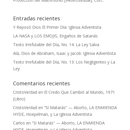
Protección del Matrimonio [Heterosexual]. Con...
Entradas recientes
Y Reposó Dios El Primer Día: Iglesia Adventista
LA NASA y LOS EMOJIS, Engaños de Satanás
Texto Irrefutable del Día, No. 14: La Ley Salva
Alá, Dios de Abraham, Isaac y Jacob: Iglesia Adventista
Texto Irrefutable del Día, No. 13: Los Negligentes y La
Ley
Comentarios recientes
CristoVerdad
en
El Credo Que Cambió al Mundo, 1971
(Libro)
CristoVerdad
en
“Sí Matarás” — Aborto, LA ENMIENDA
HYDE, Hoepelman, y La Iglesia Adventista
Carlos
en
“Sí Matarás” — Aborto, LA ENMIENDA
HYDE, Hoepelman, y La Iglesia Adventista