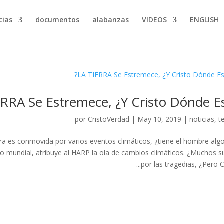
ias…
documentos
alabanzas
VIDEOS
ENGLISH
RRA Se Estremece, ¿Y Cristo Dónde Es
por
CristoVerdad
|
May 10, 2019
|
noticias
,
t
a es conmovida por varios eventos climáticos, ¿tiene el hombre alg
co mundial, atribuye al HARP la ola de cambios climáticos. ¿Muchos s
por las tragedias, ¿Pero Cri