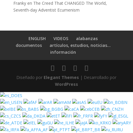
Franky
en
The Creed That CHANGED The World,
Seventh-day Adventist Ecumenism
ENGLISH
VIDEOS
alabanzas
documentos
artículos, estudios, noticias…
información
Diseñado por
Elegant Themes
| Desarrollado por
WordPress
ES
EN
AF
AR
AM
AS
EU
BN
BE
BS
BG
CA
CEB
ZH
CS
DA
ET
FI
FR
FY
GL
DE
EL
GU
HE
JA
KO
ARY
FA
FA_AF
PT
PT_BR
RU