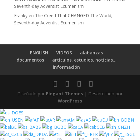
Seventh-day Adventist Ecumenism
Franky
en
The Creed That CHANGED The World,
Seventh-day Adventist Ecumenism
ENGLISH
VIDEOS
alabanzas
documentos
artículos, estudios, noticias…
información
Diseñado por
Elegant Themes
| Desarrollado por
WordPress
ES
EN
AF
AR
AM
AS
EU
BN
BE
BS
BG
CA
CEB
ZH
CS
DA
ET
FI
FR
FY
GL