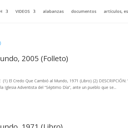
H
VIDEOS
alabanzas
documentos
artículos, e
undo, 2005 (Folleto)
E (1) El Credo Que Cambió al Mundo, 1971 (Libro) (2) DESCRIPCIÓN: 
e la Iglesia Adventista del “Séptimo Día”, ante un pueblo que se...
undo, 1971 (Libro)