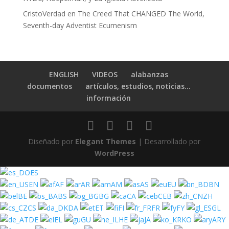
CristoVerdad
en
The Creed That CHANGED The World,
Seventh-day Adventist Ecumenism
ENGLISH
VIDEOS
alabanzas
documentos
artículos, estudios, noticias…
información
Diseñado por
Elegant Themes
| Desarrollado por
WordPress
ES
EN
AF
AR
AM
AS
EU
BN
BE
BS
BG
CA
CEB
ZH
CS
DA
ET
FI
FR
FY
GL
DE
EL
GU
HE
JA
KO
ARY