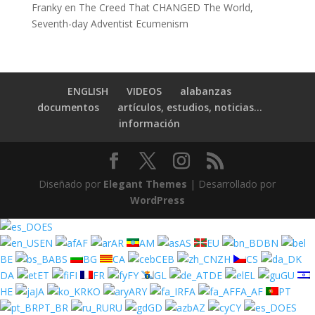
Franky
en
The Creed That CHANGED The World,
Seventh-day Adventist Ecumenism
ENGLISH
VIDEOS
alabanzas
documentos
artículos, estudios, noticias…
información
Diseñado por
Elegant Themes
| Desarrollado por
WordPress
ES
EN
AF
AR
AM
AS
EU
BN
BE
BS
BG
CA
CEB
ZH
CS
DA
ET
FI
FR
FY
GL
DE
EL
GU
HE
JA
KO
ARY
FA
FA_AF
PT
PT_BR
RU
GD
AZ
CY
ES