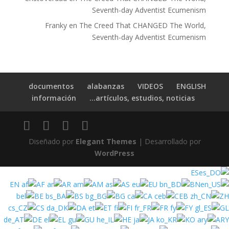
Seventh-day Adventist Ecumenism
Franky
en
The Creed That CHANGED The World,
Seventh-day Adventist Ecumenism
documentos
alabanzas
VIDEOS
ENGLISH
información
artículos, estudios, noticias…
Diseñado por
Elegant Themes
| Desarrollado por
WordPress
ES
EN
AF
AR
AM
AS
EU
BN
BE
BS
BG
CA
CEB
ZH
CS
DA
ET
FI
FR
FY
GL
DE
EL
GU
HE
JA
KO
ARY