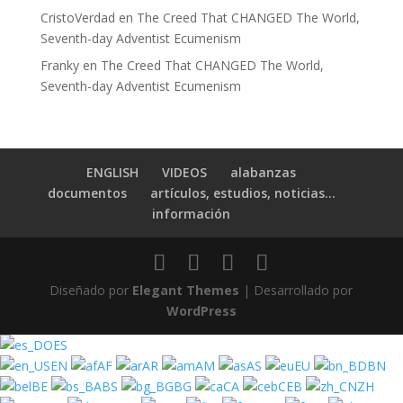
CristoVerdad
en
The Creed That CHANGED The World,
Seventh-day Adventist Ecumenism
Franky
en
The Creed That CHANGED The World,
Seventh-day Adventist Ecumenism
ENGLISH
VIDEOS
alabanzas
documentos
artículos, estudios, noticias…
información
Diseñado por
Elegant Themes
| Desarrollado por
WordPress
ES
EN
AF
AR
AM
AS
EU
BN
BE
BS
BG
CA
CEB
ZH