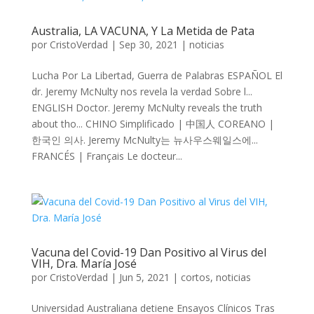
Australia, LA VACUNA, Y La Metida de Pata
por
CristoVerdad
|
Sep 30, 2021
|
noticias
Lucha Por La Libertad, Guerra de Palabras ESPAÑOL El
dr. Jeremy McNulty nos revela la verdad Sobre l...
ENGLISH Doctor. Jeremy McNulty reveals the truth
about tho... CHINO Simplificado | 中国人 COREANO |
한국인 의사. Jeremy McNulty는 뉴사우스웨일스에...
FRANCÉS | Français Le docteur...
Vacuna del Covid-19 Dan Positivo al Virus del
VIH, Dra. María José
por
CristoVerdad
|
Jun 5, 2021
|
cortos
,
noticias
Universidad Australiana detiene Ensayos Clínicos Tras