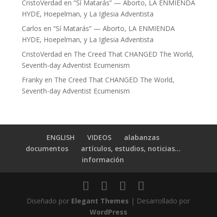
CristoVerdad
en
“Sí Matarás” — Aborto, LA ENMIENDA
HYDE, Hoepelman, y La Iglesia Adventista
Carlos
en
“Sí Matarás” — Aborto, LA ENMIENDA
HYDE, Hoepelman, y La Iglesia Adventista
CristoVerdad
en
The Creed That CHANGED The World,
Seventh-day Adventist Ecumenism
Franky
en
The Creed That CHANGED The World,
Seventh-day Adventist Ecumenism
ENGLISH
VIDEOS
alabanzas
documentos
artículos, estudios, noticias…
información
Diseñado por
Elegant Themes
| Desarrollado por
WordPress