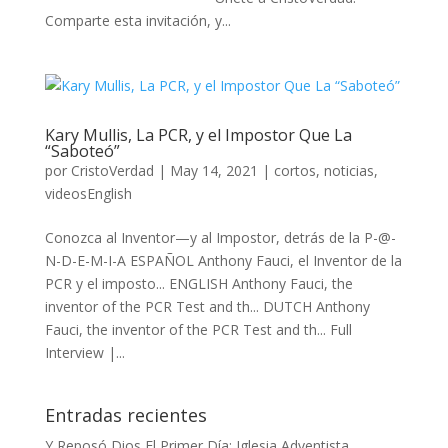
Comparte esta invitación, y...
Kary Mullis, La PCR, y el Impostor Que La
“Saboteó”
por
CristoVerdad
|
May 14, 2021
|
cortos
,
noticias
,
videosEnglish
Conozca al Inventor—y al Impostor, detrás de la P-@-
N-D-E-M-I-A ESPAÑOL Anthony Fauci, el Inventor de la
PCR y el imposto... ENGLISH Anthony Fauci, the
inventor of the PCR Test and th... DUTCH Anthony
Fauci, the inventor of the PCR Test and th... Full
Interview |...
Entradas recientes
Y Reposó Dios El Primer Día: Iglesia Adventista