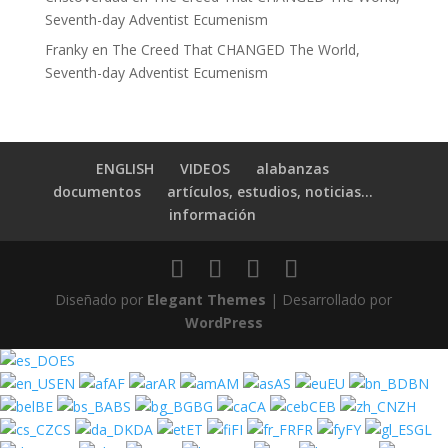
Seventh-day Adventist Ecumenism
Franky
en
The Creed That CHANGED The World,
Seventh-day Adventist Ecumenism
ENGLISH
VIDEOS
alabanzas
documentos
artículos, estudios, noticias…
información
Diseñado por
Elegant Themes
| Desarrollado por
WordPress
ES
EN
AF
AR
AM
AS
EU
BN
BE
BS
BG
CA
CEB
ZH
CS
DA
ET
FI
FR
FY
GL