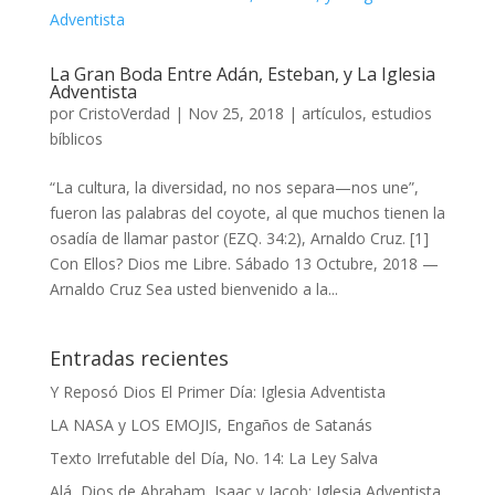
La Gran Boda Entre Adán, Esteban, y La Iglesia
Adventista
por
CristoVerdad
|
Nov 25, 2018
|
artículos
,
estudios
bíblicos
“La cultura, la diversidad, no nos separa—nos une”,
fueron las palabras del coyote, al que muchos tienen la
osadía de llamar pastor (EZQ. 34:2), Arnaldo Cruz. [1]
Con Ellos? Dios me Libre. Sábado 13 Octubre, 2018 —
Arnaldo Cruz Sea usted bienvenido a la...
Entradas recientes
Y Reposó Dios El Primer Día: Iglesia Adventista
LA NASA y LOS EMOJIS, Engaños de Satanás
Texto Irrefutable del Día, No. 14: La Ley Salva
Alá, Dios de Abraham, Isaac y Jacob: Iglesia Adventista