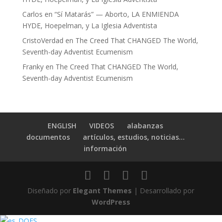
Carlos
en
“Sí Matarás” — Aborto, LA ENMIENDA
HYDE, Hoepelman, y La Iglesia Adventista
CristoVerdad
en
The Creed That CHANGED The World,
Seventh-day Adventist Ecumenism
Franky
en
The Creed That CHANGED The World,
Seventh-day Adventist Ecumenism
ENGLISH
VIDEOS
alabanzas
documentos
artículos, estudios, noticias…
información
Diseñado por
Elegant Themes
| Desarrollado por
WordPress
ES