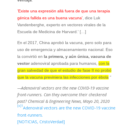
’Existe una expresión allá fuera de que una terapia
génica fallida es una buena vacuna'
, dice Luk
Vandenberghe, experto en vectores virales de la
Escuela de Medicina de Harvard.' […]
En el 2017, China aprobó la vacuna, pero solo para
uso de emergencia y almacenamiento nacional. Eso
la convirtió en
la primera, y aún única, vacuna de
vector
adenoviral aprobada para humanos,
con la
gran salvedad de que el estudio de fase II no probó
que la vacuna previniera las infecciones por ébola
"
—Adenoviral vectors are the new COVID-19 vaccine
front-runners. Can they overcome their checkered
past? Chemical & Engineering News, Mayo 20, 2020
[x]1
Adenoviral vectors are the new COVID-19 vaccine
front-runners.
[NOTICIAS, CristoVerdad]