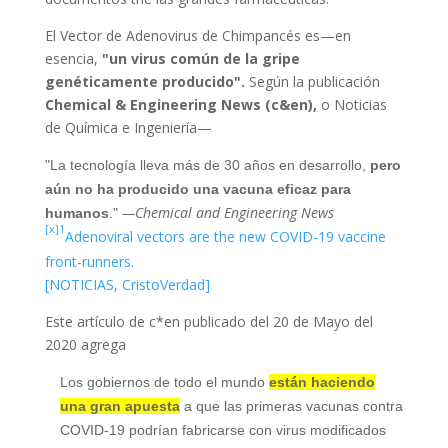
El Vector de Adenovirus de Chimpancés es—en
esencia,
"un virus común de la gripe
genéticamente producido".
Según la publicación
Chemical & Engineering News (c&en),
o Noticias
de Química e Ingeniería—
"La tecnología lleva más de 30 años en desarrollo,
pero
aún no ha producido una vacuna eficaz para
—Chemical and Engineering News
humanos
."
[x]1
Adenoviral vectors are the new COVID-19 vaccine
front-runners.
[NOTICIAS, CristoVerdad]
Este artículo de c*en publicado del 20 de Mayo del
2020 agrega
Los gobiernos de todo el mundo
están haciendo
una gran apuesta
a que las primeras vacunas contra
COVID-19 podrían fabricarse con virus modificados