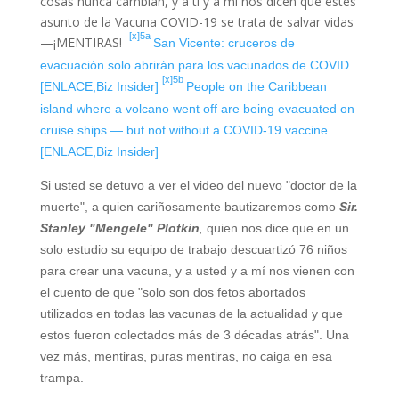
cosas nunca cambian, y a tí y a mí nos dicen que estes
asunto de la Vacuna COVID-19 se trata de salvar vidas
[x]5a
—¡MENTIRAS!
San Vicente: cruceros de
evacuación solo abrirán para los vacunados de COVID
[x]5b
[ENLACE,Biz Insider]
People on the Caribbean
island where a volcano went off are being evacuated on
cruise ships — but not without a COVID-19 vaccine
[ENLACE,Biz Insider]
Si usted se detuvo a ver el video del nuevo "doctor de la
muerte", a quien cariñosamente bautizaremos como
Sir.
Stanley "Mengele" Plotkin
,
quien nos dice que en un
solo estudio su equipo de trabajo descuartizó 76 niños
para crear una vacuna, y a usted y a mí nos vienen con
el cuento de que "solo son dos fetos abortados
utilizados en todas las vacunas de la actualidad y que
estos fueron colectados más de 3 décadas atrás". Una
vez más, mentiras, puras mentiras, no caiga en esa
trampa.