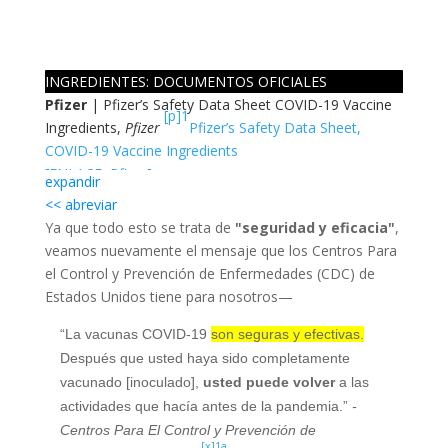
INGREDIENTES: DOCUMENTOS OFICIALES
Pfizer
| Pfizer’s Safety Data Sheet COVID-19 Vaccine
[p]1
Ingredients,
Pfizer
Pfizer’s Safety Data Sheet,
COVID-19 Vaccine Ingredients
[ENLACE, Pfizer]
expandir
(Hoja de Información de Seguridad Para Recipientes y
<< abreviar
Cuidadores),
Pfizer
Ya que todo esto se trata de
"seguridad y eficacia"
,
Moderna
| Moderna: Fact Sheet for Recipients and
veamos nuevamente el mensaje que los Centros Para
[m]1
Caregivers,
FDA
Moderna: Fact Sheet for
el Control y Prevención de Enfermedades (CDC) de
Recipients and Caregivers (Hoja de Información Para
Estados Unidos tiene para nosotros—
Recipientes y Cuidadores)
[ENLACE, FDA]
“La vacunas COVID-19
son seguras y efectivas.
(Hoja de Información Para Recipientes y Cuidadores),
Después que usted haya sido completamente
FDA
vacunado [inoculado],
usted puede volver
a las
actividades que hacía antes de la pandemia.”
-
AstraZeneca
| COVID-19 Vaccine AstraZeneca,
[az]1
Centros
Para El Control y
Prevención
de
European Union (Section 6.1)
COVID-19 Vaccine
[x]1a