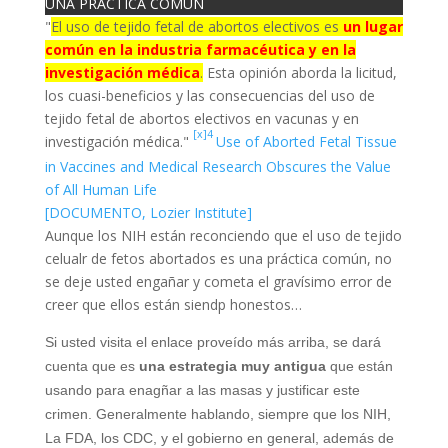
UNA PRÁCTICA COMÚN
"
El uso de tejido fetal de abortos electivos es
un lugar
común en la industria farmacéutica y en la
investigación médica
.
Esta opinión aborda la licitud,
los cuasi-beneficios y las consecuencias del uso de
tejido fetal de abortos electivos en vacunas y en
[
x]4
investigación médica."
Use of Aborted Fetal Tissue
in Vaccines and Medical Research Obscures the Value
of All Human Life
[DOCUMENTO, Lozier Institute]
Aunque los NIH están reconciendo que el uso de tejido
celualr de fetos abortados es una práctica común, no
se deje usted engañar y cometa el gravísimo error de
creer que ellos están siendp honestos…
Si usted visita el enlace proveído más arriba, se dará
cuenta que es
una estrategia muy antigua
que están
usando para enagñar a las masas y justificar este
crimen. Generalmente hablando, siempre que los NIH,
La FDA, los CDC, y el gobierno en general, además de