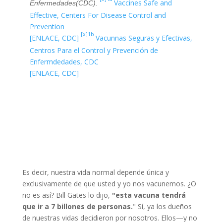
Vaccines Safe and
Enfermedades
(CDC)
.
AstraZenenca (section 6.1), European Union
Effective, Centers For Disease Control and
[ENLACE, European Union]
Prevention
Vacuna COVID-19 AstraZeneca,
Unión Europea (Sección
[x]1b
[ENLACE, CDC]
Vacunnas Seguras y Efectivas,
6.1)
Centros Para el Control y Prevención de
Janssen (Johnson & Johnson)
|
Janssen Biotech EUA
Enfermdedades, CDC
[9]c
Letter of Authorization,
FDA (p.1 ¶3) (p.4 ¶1)
[ENLACE, CDC]
Janssen
Biotech EUA Letter of Authorization reissued 02-25-2021, (p.1 ¶3)
[DOCUMENTO, J&J]
Janssen (Johnson & Johnson) | Janssen Biotech EUA
Carta de Autorización Para Uso de Emergencia,
FDA
SinoVac
(China) | COVID-19 Vaccine (Vero Cell),
[SC]1
Inactivated (Brief Edition),
CHINA (Government)
COVID-19 Vaccine (Vero Cell, Inactivated (Brief Edition)
Es decir, nuestra vida normal depende única y
[DOCUMENTO, CHINA]
exclusivamente de que usted y yo nos vacunemos. ¿O
Vacuna COVID-19 (Vero Cell), Inactivada (Edición
no es así? Bill Gates lo dijo,
"esta vacuna tendrá
Breve),
CHINA (Gobierno)
que ir a 7 billones de personas.
" Sí, ya los dueños
Sputnik V
(Rusia) |
COVID-19 Vaccine (Vero Cell,
de nuestras vidas decidieron por nosotros. Ellos—y no