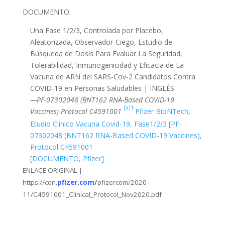
DOCUMENTO:
Una Fase 1/2/3, Controlada por Placebo,
Aleatorizada, Observador-Ciego, Estudio de
Búsqueda de Dosis Para Evaluar La Seguridad,
Tolerabilidad, Inmunogenicidad y Eficacia de La
Vacuna de ARN del SARS-Cov-2 Candidatos Contra
COVID-19 en Personas Saludables | INGLÉS
—PF-07302048 (BNT162 RNA-Based COVID-19
[x]1
Vaccines) Protocol C4591001
Pfizer BioNTech,
Etudio Clínico Vacuna Covid-19, Fase1/2/3 [PF-
07302048 (BNT162 RNA-Based COVID-19 Vaccines),
Protocol C4591001
[DOCUMENTO, Pfizer]
ENLACE ORIGINAL |
https://cdn.
pfizer.com
/
pfizercom/2020-
11/C4591001_Clinical_Protocol_Nov2020.pdf