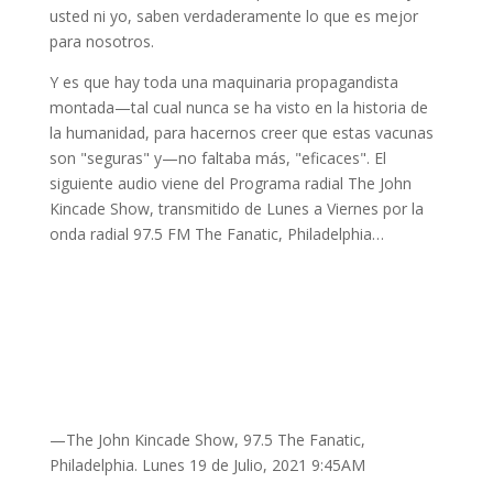
[Sk]1
Inactivated (Brief Edition),
Precision Vaccination
sim
usted ni yo, saben verdaderamente lo que es mejor
para nosotros.
COVID-19 Vaccine (Vero Cell, Inactivated (Brief Edition)
[DOCUMENTO, CHINA]
Y es que hay toda una maquinaria propagandista
Vacuna COVID-19 (Vero Cell, Inactivada (Edición
montada—tal cual nunca se ha visto en la historia de
Breve),
Precision Vaccinations
la humanidad, para hacernos creer que estas vacunas
son "seguras" y—no faltaba más, "eficaces". El
siguiente audio viene del Programa radial The John
Kincade Show, transmitido de Lunes a Viernes por la
onda radial 97.5 FM The Fanatic, Philadelphia…
—The John Kincade Show, 97.5 The Fanatic,
Philadelphia. Lunes 19 de Julio, 2021 9:45AM