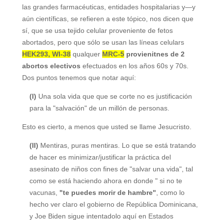
las grandes farmacéuticas, entidades hospitalarias y—y
aún científicas, se refieren a este tópico, nos dicen que
sí, que se usa tejido celular proveniente de fetos
abortados, pero que sólo se usan las líneas celulars
HEK293, WI-38
qualquer
MRC-5
provienitnes de 2
abortos electivos
efectuados en los años 60s y 70s.
Dos puntos tenemos que notar aquí:
(
I)
Una sola vida que que se corte no es justificación
para la "salvación" de un millón de personas.
Esto es cierto, a menos que usted se llame Jesucristo.
(II)
Mentiras, puras mentiras. Lo que se está tratando
de hacer es minimizar/justificar la práctica del
asesinato de niños con fines de "salvar una vida", tal
como se está haciendo ahora en donde " si no te
vacunas,
"te puedes morir de hambre"
, como lo
hecho ver claro el gobierno de República Dominicana,
y Joe Biden sigue intentadolo aquí en Estados