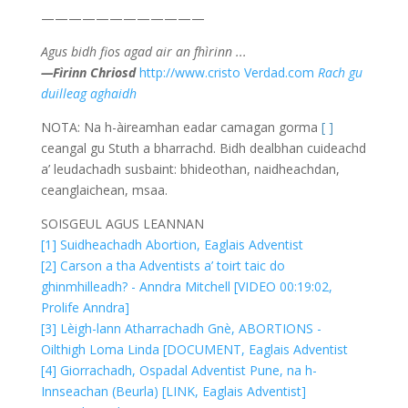
————————————
Agus bidh fios agad air an fhìrinn ...
—Fìrinn Chriosd
http://www.cristo Verdad.com
Rach gu
duilleag aghaidh
NOTA: Na h-àireamhan eadar camagan gorma
[ ]
ceangal gu Stuth a bharrachd. Bidh dealbhan cuideachd
a’ leudachadh susbaint: bhideothan, naidheachdan,
ceanglaichean, msaa.
SOISGEUL AGUS LEANNAN
[1] Suidheachadh Abortion, Eaglais Adventist
[2] Carson a tha Adventists a’ toirt taic do
ghinmhilleadh? - Anndra Mitchell [VIDEO 00:19:02,
Prolife Anndra]
[3] Lèigh-lann Atharrachadh Gnè, ABORTIONS -
Oilthigh Loma Linda [DOCUMENT, Eaglais Adventist
[4] Giorrachadh, Ospadal Adventist Pune, na h-
Innseachan (Beurla) [LINK, Eaglais Adventist]