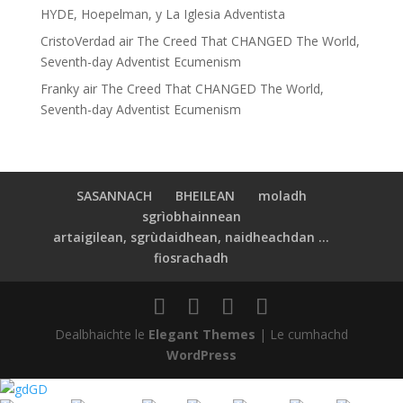
HYDE, Hoepelman, y La Iglesia Adventista
CristoVerdad
air
The Creed That CHANGED The World,
Seventh-day Adventist Ecumenism
Franky
air
The Creed That CHANGED The World,
Seventh-day Adventist Ecumenism
SASANNACH
BHEILEAN
moladh
sgrìobhainnean
artaigilean, sgrùdaidhean, naidheachdan ...
fiosrachadh
Dealbhaichte le
Elegant Themes
| Le cumhachd
WordPress
GD