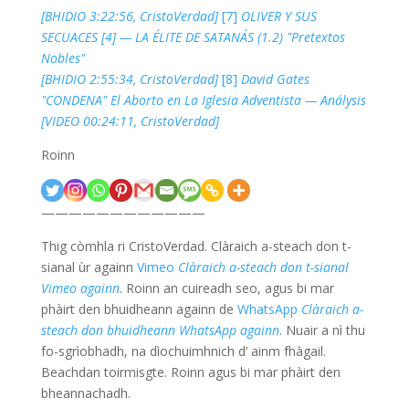
[BHIDIO 3:22:56, CristoVerdad]
[7]
OLIVER Y SUS
SECUACES [4] — LA ÉLITE DE SATANÁS (1.2) "Pretextos
Nobles"
[BHIDIO 2:55:34, CristoVerdad]
[8]
David Gates
"CONDENA" El Aborto en La Iglesia Adventista — Análysis
[VIDEO 00:24:11, CristoVerdad]
Roinn
————————————
Thig còmhla ri CristoVerdad. Clàraich a-steach don t-
sianal ùr againn
Vimeo
Clàraich a-steach don t-sianal
Vimeo againn
. Roinn an cuireadh seo, agus bi mar
phàirt den bhuidheann againn de
WhatsApp
Clàraich a-
steach don bhuidheann WhatsApp againn
. Nuair a nì thu
fo-sgrìobhadh, na dìochuimhnich d’ ainm fhàgail.
Beachdan toirmisgte. Roinn agus bi mar phàirt den
bheannachadh.