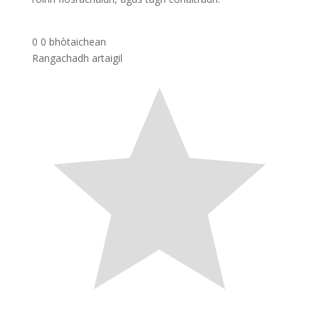
0
0
bhòtaichean
Rangachadh artaigil