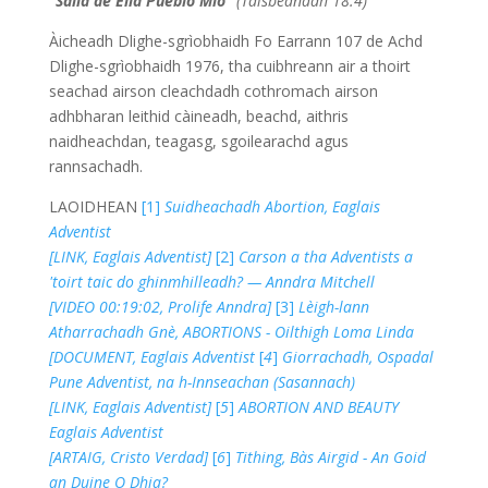
"Salid de Ella Pueblo Mío"
(Taisbeanadh 18:4)
Àicheadh Dlighe-sgrìobhaidh Fo Earrann 107 de Achd
Dlighe-sgrìobhaidh 1976, tha cuibhreann air a thoirt
seachad airson cleachdadh cothromach airson
adhbharan leithid càineadh, beachd, aithris
naidheachdan, teagasg, sgoilearachd agus
rannsachadh.
LAOIDHEAN
[1]
Suidheachadh Abortion, Eaglais
Adventist
[LINK, Eaglais Adventist]
[2]
Carson a tha Adventists a
'toirt taic do ghinmhilleadh? — Anndra Mitchell
[VIDEO 00:19:02, Prolife Anndra]
[3]
Lèigh-lann
Atharrachadh Gnè, ABORTIONS - Oilthigh Loma Linda
[DOCUMENT, Eaglais Adventist
[
4
]
Giorrachadh, Ospadal
Pune Adventist, na h-Innseachan
(Sasannach)
[LINK, Eaglais Adventist]
[
5
]
ABORTION AND BEAUTY
Eaglais Adventist
[ARTAIG, Cristo Verdad]
[
6
]
Tithing, Bàs Airgid - An Goid
an Duine O Dhia?