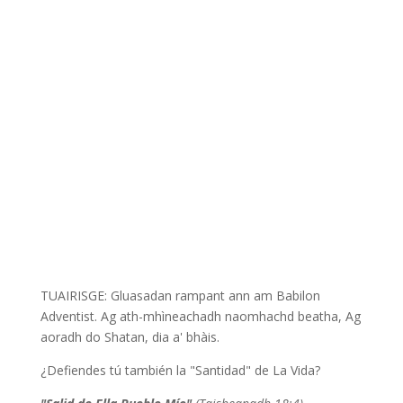
TUAIRISGE: Gluasadan rampant ann am Babilon
Adventist. Ag ath-mhìneachadh naomhachd beatha, Ag
aoradh do Shatan, dia a' bhàis.
¿Defiendes tú también la "Santidad" de La Vida?