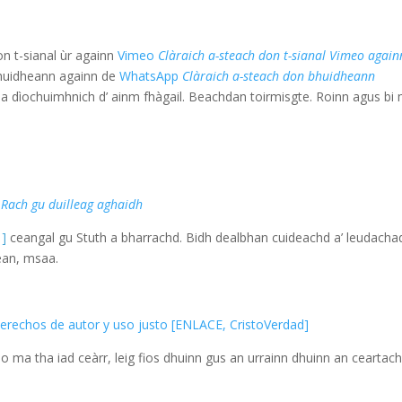
on t-sianal ùr againn
Vimeo
Clàraich a-steach don t-sianal Vimeo again
bhuidheann againn de
WhatsApp
Clàraich a-steach don bhuidheann
 na dìochuimhnich d’ ainm fhàgail. Beachdan toirmisgte. Roinn agus bi
m
Rach gu duilleag aghaidh
 ]
ceangal gu Stuth a bharrachd. Bidh dealbhan cuideachd a’ leudacha
ean, msaa.
 derechos de autor y uso justo [ENLACE, CristoVerdad]
no ma tha iad ceàrr, leig fios dhuinn gus an urrainn dhuinn an ceartac