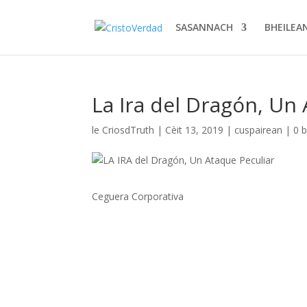
SASANNACH
BHEILEA
La Ira del Dragón, Un
le
CriosdTruth
|
Cèit 13, 2019
|
cuspairean
|
0 
Ceguera Corporativa