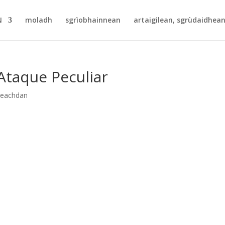
N
moladh
sgrìobhainnean
artaigilean, sgrùdaidhean
 Ataque Peculiar
beachdan