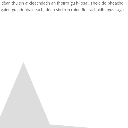
 dèan thu sin a’ cleachdadh an fhoirm gu h-ìosal. Thèid do bheachd
ugainn gu prìobhaideach, dèan sin tron roinn fiosrachaidh agus tagh