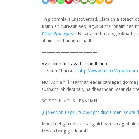
————————————
Thig còmhla ri CristoVerdad. Clàraich a-steach d
Roinn an cuireadh seo, agus bi mar phàirt den 
WhatsApp againn
. Nuair a nì thu fo-sgrìobhadh,
phàirt den bheannachadh.
————————————
Agus bidh fios agad air an fhìrinn ...
—Fìrinn Chriosd
|
http://www.cristo Verdad.co
NOTA: Na h-àireamhan eadar camagan gorma
[
susbaint: bhideothan, naidheachdan, ceanglaich
SOISGEUL AGUS LEANNAN
[L] Sección Legal, "Copyright disclaimer" sobre
Mura h-eil gin de na ceanglaichean sin ag obair 
Mòran taing gu dearbh!