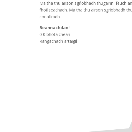
Ma tha thu airson sgrìobhadh thugainn, feuch an
fhoillseachadh. Ma tha thu airson sgrìobhadh th
conaltradh.
Beannachdan!
0
0
bhòtaichean
Rangachadh artaigil