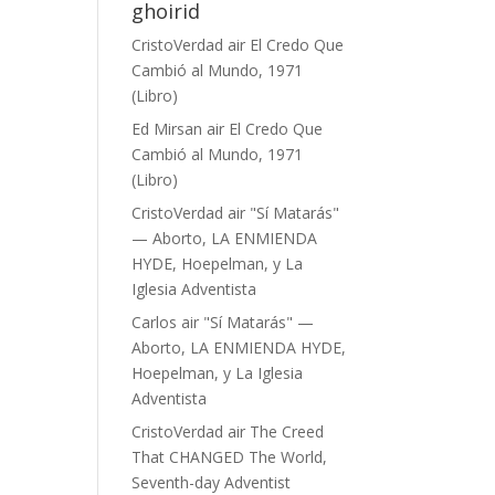
ghoirid
CristoVerdad
air
El Credo Que
Cambió al Mundo, 1971
(Libro)
Ed Mirsan
air
El Credo Que
Cambió al Mundo, 1971
(Libro)
CristoVerdad
air
"Sí Matarás"
— Aborto, LA ENMIENDA
HYDE, Hoepelman, y La
Iglesia Adventista
Carlos
air
"Sí Matarás" —
Aborto, LA ENMIENDA HYDE,
Hoepelman, y La Iglesia
Adventista
CristoVerdad
air
The Creed
That CHANGED The World,
Seventh-day Adventist