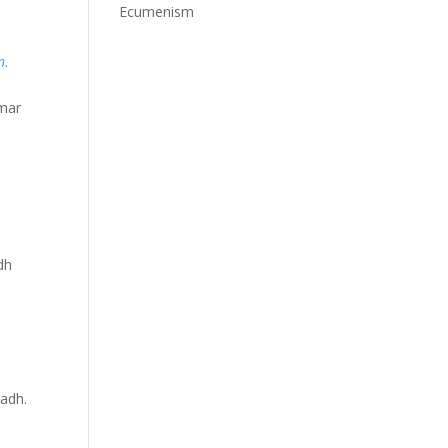
Ecumenism
n
.
 mar
dh
hadh.