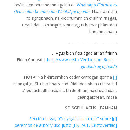
phàirt den bhuidheann againn de
WhatsApp
Clàraich a-
steach don bhuidheann WhatsApp againn
. Nuair a nì thu
fo-sgrìobhadh, na dìochuimhnich d’ ainm fhàgail.
Beachdan toirmisgte. Roinn agus bi mar phàirt den
bheannachadh.
————————————
Agus bidh fios agad air an fhìrinn ...
|
http://www.cristo Verdad.com
Rach
—Fìrinn Chriosd
gu duilleag aghaidh
NOTA: Na h-àireamhan eadar camagan gorma
[ ]
ceangal gu Stuth a bharrachd. Bidh dealbhan cuideachd
a’ leudachadh susbaint: bhideothan, naidheachdan,
ceanglaichean, msaa.
SOISGEUL AGUS LEANNAN
[p] Sección Legal, "Copyright disclaimer" sobre
derechos de autor y uso justo [ENLACE, CristoVerdad]