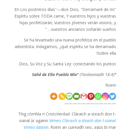
"En Los postreros días"—dice Dios, "Derramaré de mi
Espíritu sobre TODA carne, Y vuestros hijos y vuestras
hijas profetizarán; Vuestros jóvenes verán visions, y
vuestros ancianos soñarán sueños… "
Se ha levantado una nueva profetiza en el pueblo
adventista. Indagamos, ¿qué espíritu se ha derramado
sobre ella?
Dios, Su Voz y Su Santa Ley: conectando los puntos.
(Taisbeanadh 18:4)
"Salid de Ella Pueblo Mío"
Roinn
————————————
Thig còmhla ri CristoVerdad. Clàraich a-steach don t-
sianal ùr againn
Vimeo
Clàraich a-steach don t-sianal
Vimeo againn
. Roinn an cuireadh seo, agus bi mar