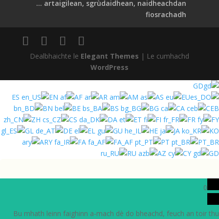
artaigilean, sgrùdaidhean, naidheachdan ...
fiosrachadh
Dealbhaichte le
Elegant Themes
| Le cumhachd
WordPress
GD
ES
EN
AF
AR
AM
AS
EU
BN
BE
BS
BG
CA
CEB
ZH
CS
DA
ET
FI
FR
FY
GL
DE
EL
GU
HE
JA
KO
ARY
FA
FA_AF
PT
PT_BR
RU
AZ
CY
GD
0
Bu mhath leinn faighinn a-mach dè do bheachd, feuch an toir thu