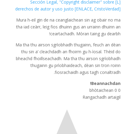
[L] Sección Legal, "Copyright disclaimer" sobre
derechos de autor y uso justo [ENLACE, CristoVerdad]
Mura h-eil gin de na ceanglaichean sin ag obair no ma
tha iad ceàrr, leig fios dhuinn gus an urrainn dhuinn an
ceartachadh. Mòran taing gu dearbh!
Ma tha thu airson sgrìobhadh thugainn, feuch an dèan
thu sin a’ cleachdadh an fhoirm gu h-ìosal. Thèid do
bheachd fhoillseachadh. Ma tha thu airson sgrìobhadh
thugainn gu prìobhaideach, dèan sin tron roinn
fiosrachaidh agus tagh conaltradh.
Beannachdan!
bhòtaichean
0
0
Rangachadh artaigil