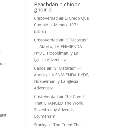
Beachdan o chionn
ghoirid
CristoVerdad
air
El Credo Que
Cambió al Mundo, 1971
(Libro)
CristoVerdad
air
"Sí Matarás"
— Aborto, LA ENMIENDA
n
.
HYDE, Hoepelman, y La
Iglesia Adventista
 mar
Carlos
air
"Sí Matarás" —
Aborto, LA ENMIENDA HYDE,
Hoepelman, y La Iglesia
Adventista
CristoVerdad
air
The Creed
That CHANGED The World,
Seventh-day Adventist
int:
Ecumenism
Franky
air
The Creed That