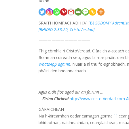
Roinn
SRAITH IOMPACHADH
[A]
[B]
SODOMY Adventist a
[BHIDIO 2:38:20, CristoVerdad]
————————————
Thig còmhla ri CristoVerdad. Clàraich a-steach d
Roinn an cuireadh seo, agus bi mar phàirt den 
WhatsApp againn
. Nuair a nì thu fo-sgrìobhadh,
phàirt den bheannachadh.
————————————
Agus bidh fios agad air an fhìrinn ...
—Fìrinn Chriosd
http://www.cristo Verdad.com
R
GÀRAICHEAN
Na h-àireamhan eadar camagan gorma
[ ]
ceang
bhideothan, naidheachdan, ceanglaichean, msaa