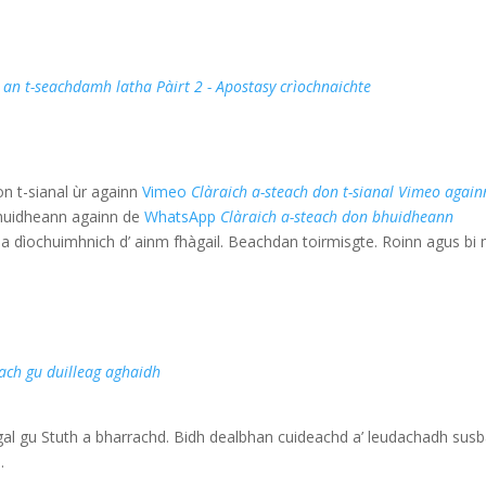
n t-seachdamh latha Pàirt 2 - Apostasy crìochnaichte
on t-sianal ùr againn
Vimeo
Clàraich a-steach don t-sianal Vimeo again
bhuidheann againn de
WhatsApp
Clàraich a-steach don bhuidheann
 na dìochuimhnich d’ ainm fhàgail. Beachdan toirmisgte. Roinn agus bi
ach gu duilleag aghaidh
al gu Stuth a bharrachd. Bidh dealbhan cuideachd a’ leudachadh susba
.