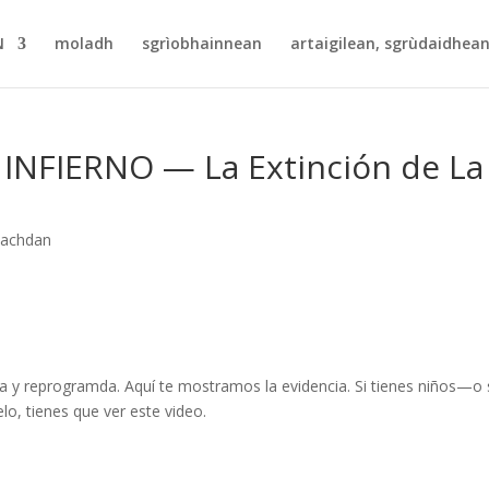
N
moladh
sgrìobhainnean
artaigilean, sgrùdaidhean
INFIERNO — La Extinción de La
eachdan
y reprogramda. Aquí te mostramos la evidencia. Si tienes niños—o 
elo, tienes que ver este video.