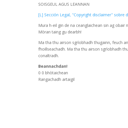
SOISGEUL AGUS LEANNAN
[L] Sección Legal, "Copyright disclaimer" sobre
Mura h-eil gin de na ceanglaichean sin ag obair 
Mòran taing gu dearbh!
Ma tha thu airson sgrìobhadh thugainn, feuch an
fhoillseachadh. Ma tha thu airson sgrìobhadh th
conaltradh.
Beannachdan!
0
0
bhòtaichean
Rangachadh artaigil