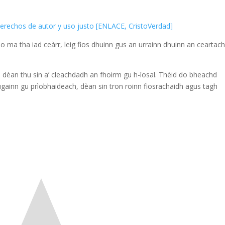
 derechos de autor y uso justo [ENLACE, CristoVerdad]
no ma tha iad ceàrr, leig fios dhuinn gus an urrainn dhuinn an ceartac
 dèan thu sin a’ cleachdadh an fhoirm gu h-ìosal. Thèid do bheachd
ugainn gu prìobhaideach, dèan sin tron roinn fiosrachaidh agus tagh