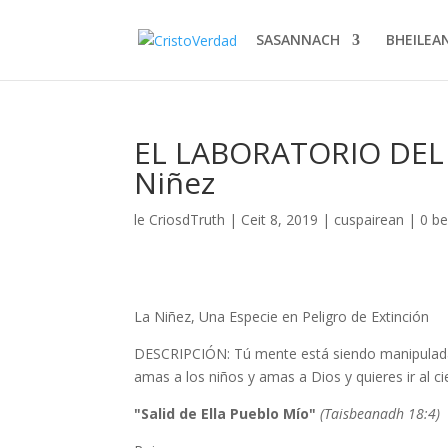
SASANNACH
BHEILEA
EL LABORATORIO DEL 
Niñez
le
CriosdTruth
|
Ceit 8, 2019
|
cuspairean
|
0 b
La Niñez, Una Especie en Peligro de Extinción
DESCRIPCIÓN: Tú mente está siendo manipulada 
amas a los niños y amas a Dios y quieres ir al ci
"Salid de Ella Pueblo Mío"
(Taisbeanadh 18:4)