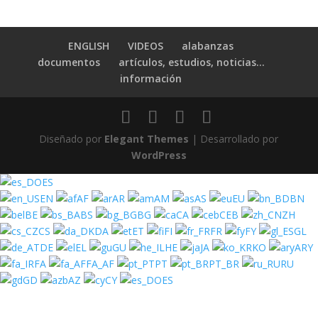
ENGLISH
VIDEOS
alabanzas
documentos
artículos, estudios, noticias…
información
Diseñado por
Elegant Themes
| Desarrollado por
WordPress
ES
EN
AF
AR
AM
AS
EU
BN
BE
BS
BG
CA
CEB
ZH
CS
DA
ET
FI
FR
FY
GL
DE
EL
GU
HE
JA
KO
ARY
FA
FA_AF
PT
PT_BR
RU
GD
AZ
CY
ES