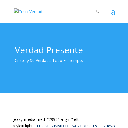
Verdad Presente
Cristo y Su Verdad... Todo El Tiempo.
[easy-media med=”2992″ align=”left”
style=”light”]
ECUMENISMO DE SANGRE: 8 Es El Nuevo